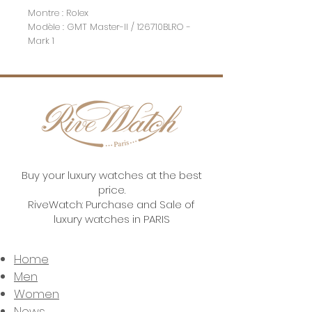
Montre : Rolex
Modèle : GMT Master-II / 126710BLRO -
Mark 1
Année : 2018
Boitier : Acier
Bracelet : Jubilé Acier
Boucle : Déployante Acier
Lunette : Bleu/Rouge
Verre : Saphir
Diamètre : 40mm
Mouvement : Automatique
Complication : Date
Buy your luxury watches at the best
Etat : Neuf Stickée
price.
Boite d'origine: Oui
RiveWatch: Purchase and Sale of
Papiers : Oui
luxury watches in PARIS
Garantie : 5 ans fabriquant
Home
Prix : 23 000 €
Men
Women
News