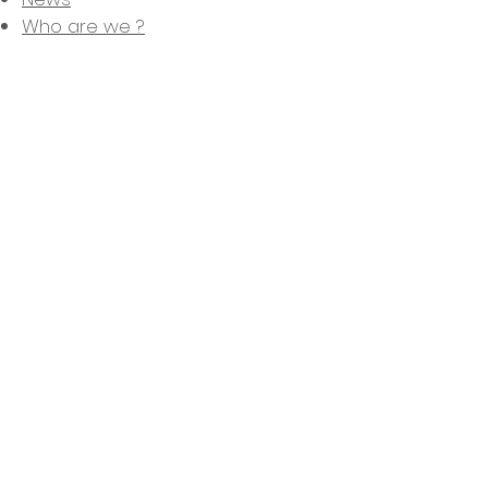
Who are we ?
Contact
News
Legal Notice
Privacy Policy
Terms of Sales
My account
My orders
My adresses
My Wishlist
RiveWatch, Chrono24' partnair