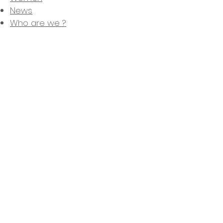
News
Who are we ?
Contact
News
Legal Notice
Privacy Policy
Terms of Sales
My account
My orders
My adresses
My Wishlist