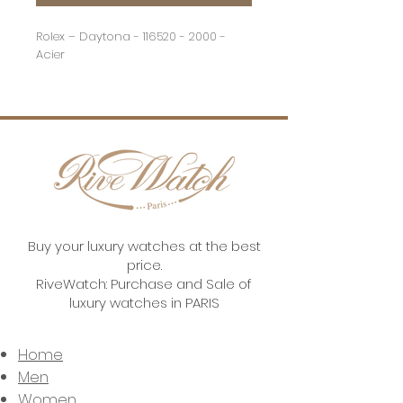
Rolex – Daytona - 116520 - 2000 -
Acier
Marque : Rolex
Modèle : Daytona 116520
Boitier : Acier
Bracelet : Oyster Acier
Boucle : Déployante Acier
Verre : Saphire
Diamètre : 40 mm
Cadran : Noir
Année: 2000
Buy your luxury watches at the best
État : 9/10
price.
Coffret d’origine : Non
RiveWatch: Purchase and Sale of
Papiers d’origine : Papier de
luxury watches in PARIS
service Rolex
Mouvement : Automatique
Garantie : 1 an
Home
Men
Women