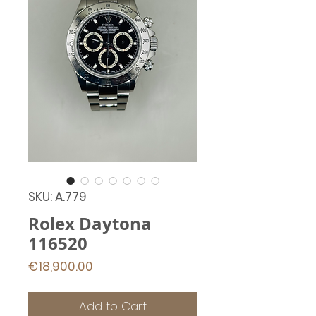
SKU: A.779
Rolex Daytona
116520
Price
€18,900.00
Add to Cart